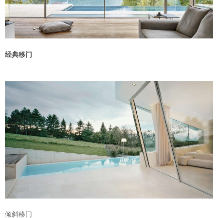
经典移门
倾斜移门