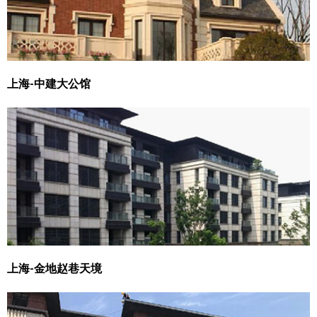
上海-中建大公馆
上海-金地赵巷天境