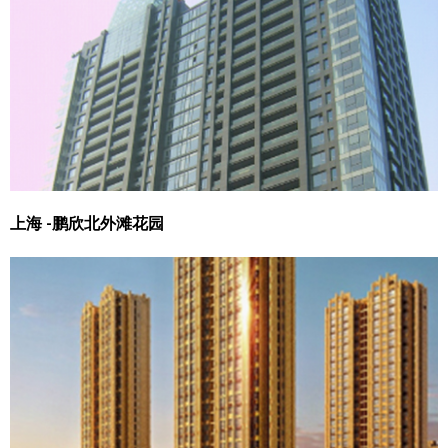
上海 -鹏欣北外滩花园