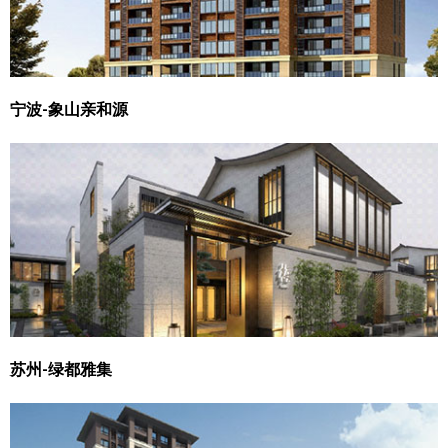
宁波-象山亲和源
苏州-绿都雅集